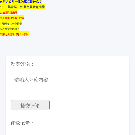
9
.努力奋斗一生的意义是什么？
10.一美元买上帝 梦之翼教育推荐
1
1
越王勾践教子
12人家两口怎么不吵架
1
3请给每人一个机会
1
4产房宝宝成精了
15梦之翼国学《每日一问》
发表评论：
提交评论
评论记录：