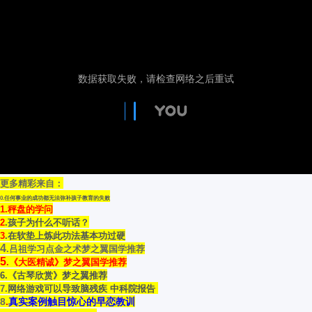
更多精彩来自：
0.
任何事业的成功都无法弥补孩子教育的失败
1.秤盘的学问
2
.孩子为什么不听话？
3
.在软垫上炼此功法基本功过硬
4
.吕祖学习点金之术梦之翼国学推荐
5
.《大医精诚》梦之翼国学推荐
6.《古琴欣赏》梦之翼推荐
7.
网络游戏可以导致脑残疾 中科院报告
8
.
真实案例触目惊心的早恋教训