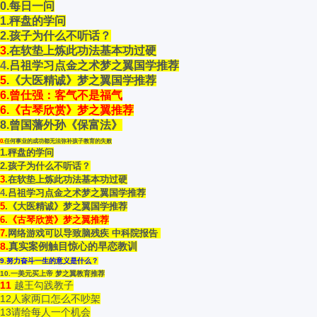
0.每日一问
1.秤盘的学问
2
.孩子为什么不听话？
3
.在软垫上炼此功法基本功过硬
4
.吕祖学习点金之术梦之翼国学推荐
5
.《大医精诚》梦之翼国学推荐
6.
曾仕强：客气不是福气
6.《古琴欣赏》梦之翼推荐
8.
曾国藩外孙《保富法》
0.
任何事业的成功都无法弥补孩子教育的失败
1.秤盘的学问
2
.孩子为什么不听话？
3
.在软垫上炼此功法基本功过硬
4
.吕祖学习点金之术梦之翼国学推荐
5
.《大医精诚》梦之翼国学推荐
6.《古琴欣赏》梦之翼推荐
7.
网络游戏可以导致脑残疾 中科院报告
8.
真实案例触目惊心的早恋教训
9
.努力奋斗一生的意义是什么？
10.一美元买上帝 梦之翼教育推荐
1
1
越王勾践教子
1
2人家两口怎么不吵架
1
3请给每人一个机会