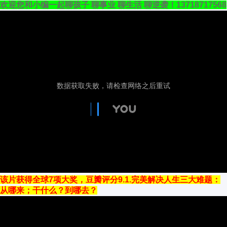
欢迎您和小编一起聊孩子 聊事业 聊生活 聊逆袭！
13718717568
该片获得全球7项大奖，豆瓣评分9.1.完美解决人生三大难题：
从哪来；干什么？到哪去？