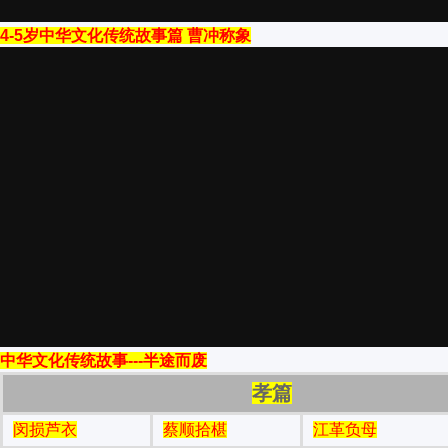
4-5岁中华文化传统故事篇 曹冲称象
中华文化传统故事---半途而废
孝篇
闵损芦衣
蔡顺拾椹
江革负母