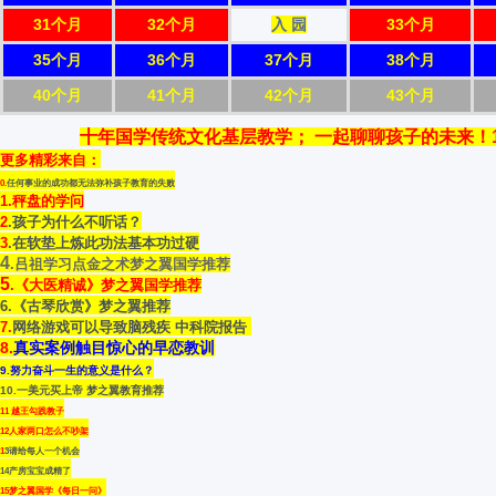
31个月
32个月
入 园
33个月
35个月
36个月
37个月
38个月
40个月
41个月
42个月
43个月
十年国学传统文化基层教学； 一起聊聊孩子的未来！137
更多精彩来自：
0.
任何事业的成功都无法弥补孩子教育的失败
1.秤盘的学问
2
.孩子为什么不听话？
3
.在软垫上炼此功法基本功过硬
4
.吕祖学习点金之术梦之翼国学推荐
5
.《大医精诚》梦之翼国学推荐
6.《古琴欣赏》梦之翼推荐
7.
网络游戏可以导致脑残疾 中科院报告
8
.
真实案例触目惊心的早恋教训
9
.努力奋斗一生的意义是什么？
10.一美元买上帝 梦之翼教育推荐
1
1
越王勾践教子
12人家两口怎么不吵架
1
3请给每人一个机会
1
4产房宝宝成精了
15梦之翼国学《每日一问》