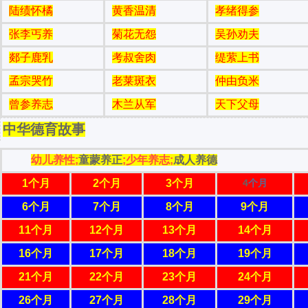
陆绩怀橘
黄香温清
孝绪得参
张李丐养
菊花无怨
吴孙劝夫
郯子鹿乳
考叔舍肉
缇萦上书
孟宗哭竹
老莱斑衣
仲由负米
曾参养志
木兰从军
天下父母
中华德育故事
幼儿养性;
童蒙养正
;少年养志;
成人养德
1个月
2个月
3个月
4
个月
6个月
7个月
8个月
9个月
11个月
12个月
13个月
14个月
16个月
17个月
18个月
19个月
21个月
22个月
23个月
24个月
26个月
27个月
28个月
29个月